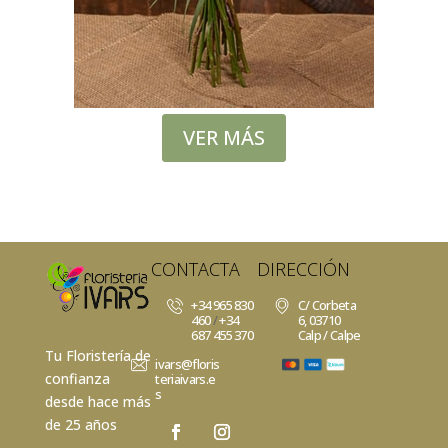
VER MÁS
CONTACTA
DIRECCIÓN
+34 965 830
C/ Corbeta
460
/
+34
6, 03710
687 455 370
Calp / Calpe
Tu Floristería de
ivars@floris
confianza
teriaivars.e
s
desde hace más
de 25 años