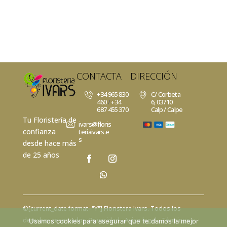
CONTACTA
DIRECCIÓN
+34 965 830
C/ Corbeta
460
/
+34
6, 03710
687 455 370
Calp / Calpe
Tu Floristería de
ivars@floris
confianza
teriaivars.e
s
desde hace más
de 25 años
©[current_date format="Y"]
Floristera Ivars
. Todos los
derechos reservados.
Privacidad
- Aviso legal -
Términos y
Usamos cookies para asegurar que te damos la mejor