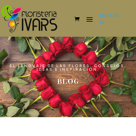
EN
FR
DE
ES
EL LENGUAJE DE LAS FLORES: CONSEJOS,
IDEAS E INSPIRACIÓN.
BLOG