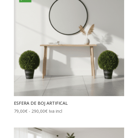
ESFERA DE BOJ ARTIFICAL
Rango
79,00
€
-
290,00
€
Iva incl
de
precios:
desde