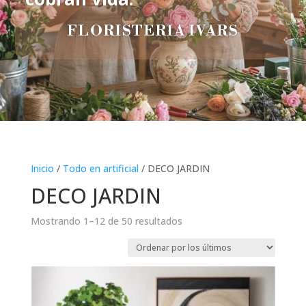
FLORISTERIA IVARS
Inicio
/
Todo en artificial
/ DECO JARDIN
DECO JARDIN
Ordenado
Mostrando 1–12 de 50 resultados
por
los
últimos