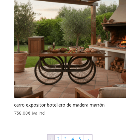
carro expositor botellero de madera marrón
758,00
€
Iva incl
1
2
3
4
5
→