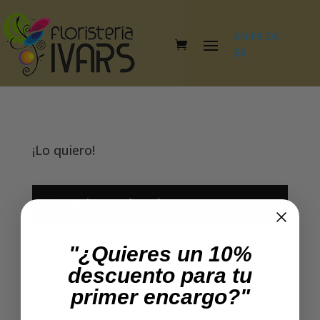
EN
FR
DE
ES
¡Lo quiero!
Tu carrito está vacío.
"¿Quieres un 10%
Volver a la tienda
descuento para tu
primer encargo?"