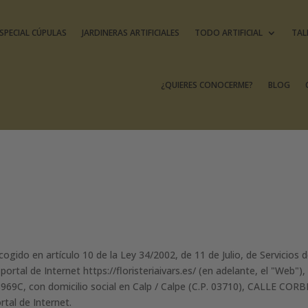
SPECIAL CÚPULAS
JARDINERAS ARTIFICIALES
TODO ARTIFICIAL
TAL
¿QUIERES CONOCERME?
BLOG
ogido en artículo 10 de la Ley 34/2002, de 11 de Julio, de Servicios 
 portal de Internet https://floristeriaivars.es/ (en adelante, el "We
969C, con domicilio social en Calp / Calpe (C.P. 03710), CALLE CORBE
rtal de Internet.