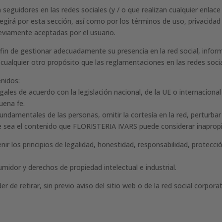
eguidores en las redes sociales (y / o que realizan cualquier enlace 
girá por esta sección, así como por los términos de uso, privacidad 
eviamente aceptadas por el usuario.
in de gestionar adecuadamente su presencia en la red social, inform
ualquier otro propósito que las reglamentaciones en las redes socia
enidos:
les de acuerdo con la legislación nacional, de la UE o internaciona
uena fe.
fundamentales de las personas, omitir la cortesía en la red, perturb
que sea el contenido que FLORISTERIA IVARS puede considerar inaprop
nir los principios de legalidad, honestidad, responsabilidad, protecc
umidor y derechos de propiedad intelectual e industrial.
 de retirar, sin previo aviso del sitio web o de la red social corpor