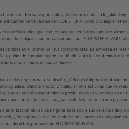
erá hacerse de forma responsable y de conformidad a la legalidad vige
 e industrial de titularidad de FLORISTERIA IVARS o cualquier otras p
 web con finalidades que sean o pudieran ser ilícitas queda totalmente
ciones de cualquier tipo no consentidas por FLORISTERIA IVARS, al s
iones vertidas en el mismo por sus colaboradores. La empresa se reserv
eb, pudiendo cambiar, suprimir o añadir tanto los contenidos y serv
tados o localizados en sus servidores.
nido de las páginas web, su diseño gráfico y códigos son titularida
ación pública, transformación o cualquier otra actividad que se reali
 que se cuente con el consentimiento previo, expreso y por escrito d
quier clase contenidos en las páginas web de la empresa son propied
 autorización de uso de ninguna clase sobre sus derechos de propied
io web, y en ningún caso se entenderá que el acceso y navegación de 
de dichos derechos por parte de FLORISTERIA IVARS.