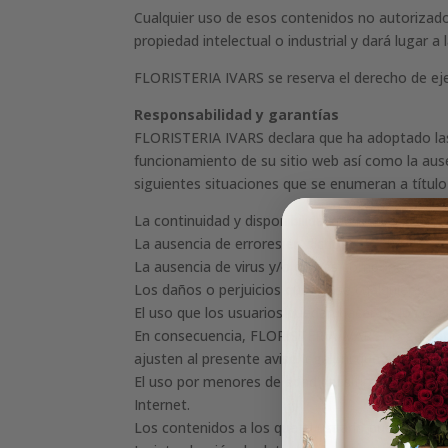
Cualquier uso de esos contenidos no autorizad
propiedad intelectual o industrial y dará lugar a
FLORISTERIA IVARS se reserva el derecho de ejerc
Responsabilidad y garantías
FLORISTERIA IVARS declara que ha adoptado las 
funcionamiento de su sitio web así como la au
siguientes situaciones que se enumeran a título 
La continuidad y disponibilidad de los Contenido
La ausencia de errores en dichos Contenidos ni l
La ausencia de virus y/o demás componentes d
Los daños o perjuicios que cause cualquier per
El uso que los usuarios puedan hacer de los con
En consecuencia, FLORISTERIA IVARS no garantiz
ajusten al presente aviso legal, ni que el uso del
El uso por menores de edad del sitio web o del 
Internet.
Los contenidos a los que el usuario pueda acce