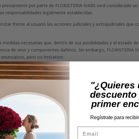
o previamente por parte de FLORISTERIA IVARS será considerado un 
 las responsabilidades legalmente establecidas.
itar frente al usuario las acciones judiciales y extrajudiciales que 
medidas necesarias que, dentro de sus posibilidades y el estado de 
sencia de virus y componentes dañinos. Sin embargo, FLORISTERIA I
enunciativo, pero no limitativo:
s.
a corrección de cualquier defecto que pudiera ocurrir.
añinos.
"¿Quieres
sona que vulnere los sistemas de seguridad de FLORISTERIA IVARS.
descuento 
tenidos incluidos en el web.
primer en
a que el uso que los usuarios puedan hacer de los contenidos que en
 sitio web se realice de forma diligente.
Regístrate para recibi
envío de sus datos personales sin el permiso de sus tutores, siendo
Email
der a través de enlaces no autorizados o introducidos por usuarios 