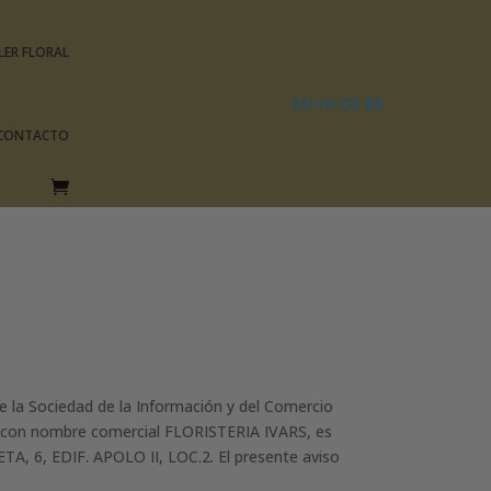
LER FLORAL
EN
FR
DE
ES
CONTACTO
de la Sociedad de la Información y del Comercio
b"), con nombre comercial FLORISTERIA IVARS, es
TA, 6, EDIF. APOLO II, LOC.2. El presente aviso