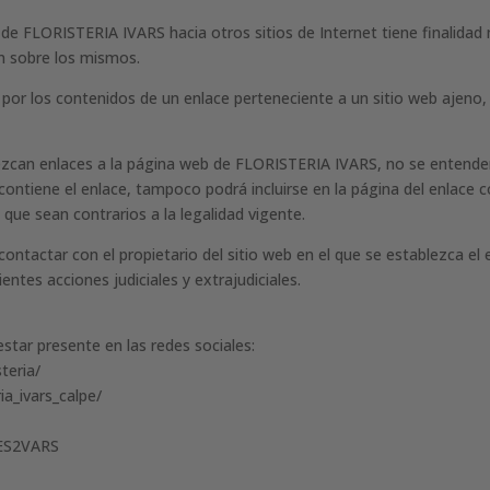
b de FLORISTERIA IVARS hacia otros sitios de Internet tiene finalid
n sobre los mismos.
r los contenidos de un enlace perteneciente a un sitio web ajeno, ni 
blezcan enlaces a la página web de FLORISTERIA IVARS, no se entend
 contiene el enlace, tampoco podrá incluirse en la página del enlace
s que sean contrarios a la legalidad vigente.
ontactar con el propietario del sitio web en el que se establezca el 
entes acciones judiciales y extrajudiciales.
ar presente en las redes sociales:
teria/
a_ivars_calpe/
RES2VARS