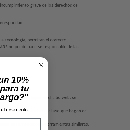
incumplimiento grave de los derechos de
correspondan.
la tecnología, permitan el correcto
VARS no puede hacerse responsable de las
 un 10%
para tu
cargo?"
 su caso se incluyan en el sitio web, se
r el descuento.
 los tutores responsables del uso que hagan de
mediante comentarios o herramientas similares.