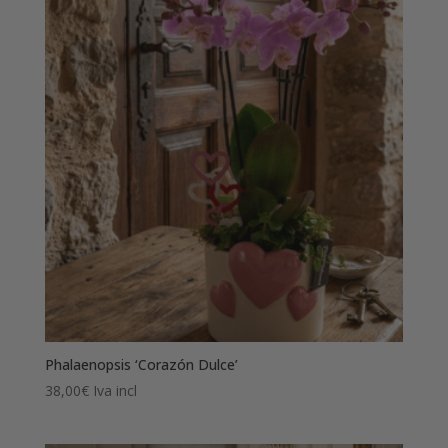
Phalaenopsis ‘Corazón Dulce’
38,00
€
Iva incl