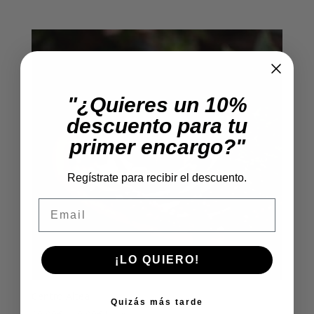
"¿Quieres un 10%
descuento para tu
primer encargo?"
Regístrate para recibir el descuento.
Email
¡LO QUIERO!
Centro Altea
Quizás más tarde
Rango