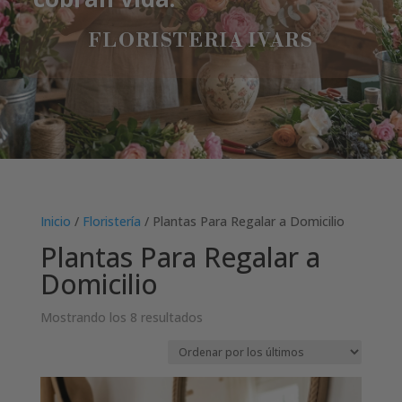
FLORISTERIA IVARS
Inicio
/
Floristería
/ Plantas Para Regalar a Domicilio
Plantas Para Regalar a
Domicilio
Ordenado
Mostrando los 8 resultados
por
los
últimos