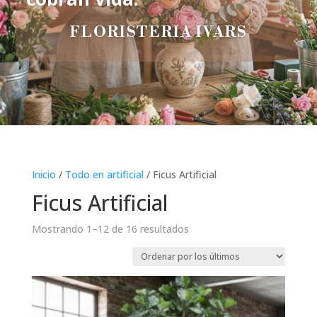
FLORISTERIA IVARS
Inicio
/
Todo en artificial
/ Ficus Artificial
Ficus Artificial
Ordenado
Mostrando 1–12 de 16 resultados
por
los
últimos