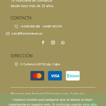
Tu Floristería de confianza
desde hace más de 25 años
CONTACTA
+34 965 830 460
/
+34 687 455 370
ivars@floristeriaivars.es
DIRECCIÓN
C/ Corbeta 6, 03710 Calp / Calpe
©[current_date format="Y"]
Floristera Ivars
. Todos los
derechos reservados.
Privacidad
- Aviso legal -
Términos y
Usamos cookies para asegurar que te damos la mejor
experiencia en nuestra web. Si continúas usando este sitio,
Condiciones -
Cookies