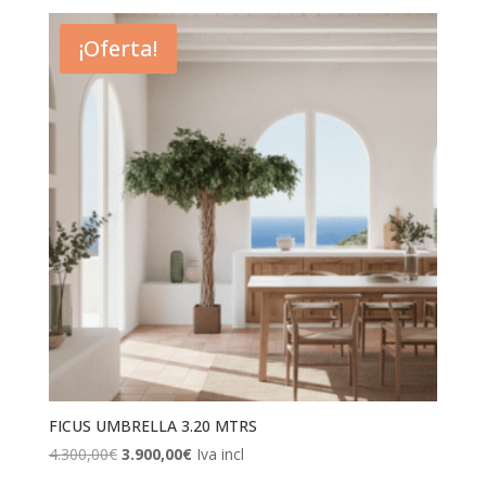
¡Oferta!
FICUS UMBRELLA 3.20 MTRS
El
El
4.300,00
€
3.900,00
€
Iva incl
precio
precio