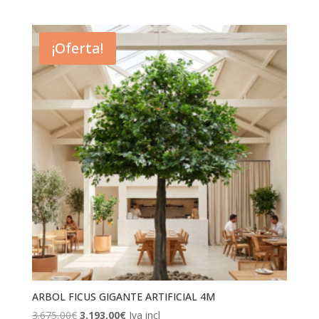
¡Oferta!
ARBOL FICUS GIGANTE ARTIFICIAL 4M
El
El
3.675,00
€
3.193,00
€
Iva incl