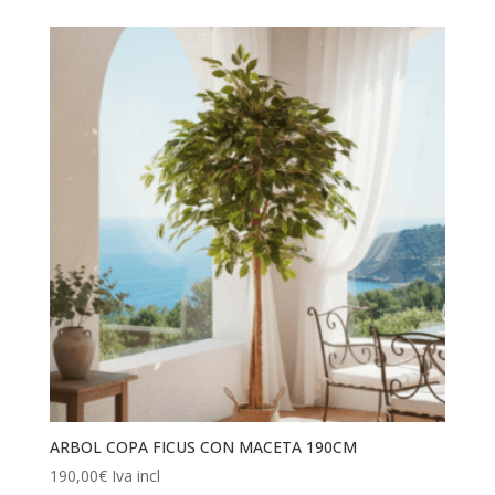
original
actual
era:
es:
4.300,00€.
3.900,00€.
ARBOL COPA FICUS CON MACETA 190CM
190,00
€
Iva incl