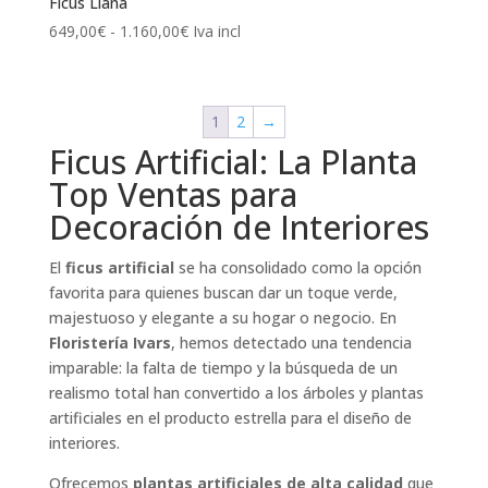
Ficus Liana
Rango
649,00
€
-
1.160,00
€
Iva incl
de
precios:
desde
1
2
→
649,00€
Ficus Artificial: La Planta
hasta
1.160,00€
Top Ventas para
Decoración de Interiores
El
ficus artificial
se ha consolidado como la opción
favorita para quienes buscan dar un toque verde,
majestuoso y elegante a su hogar o negocio. En
Floristería Ivars
, hemos detectado una tendencia
imparable: la falta de tiempo y la búsqueda de un
realismo total han convertido a los árboles y plantas
artificiales en el producto estrella para el diseño de
interiores.
Ofrecemos
plantas artificiales de alta calidad
que