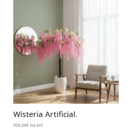
era:
es:
355,00€.
299,00€.
Wisteria Artificial.
950,00
€
Iva incl