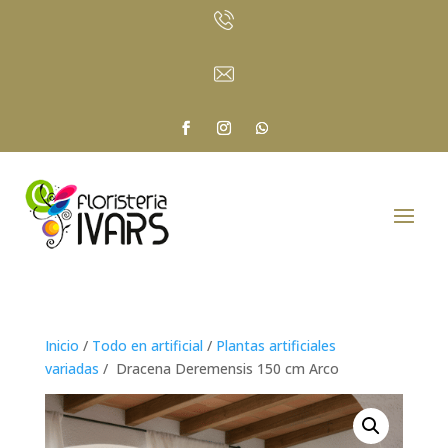
Inicio
/
Todo en artificial
/
Plantas artificiales
variadas
/ Dracena Deremensis 150 cm Arco