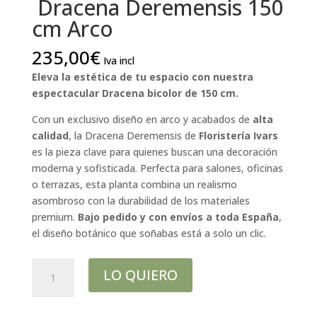
Dracena Deremensis 150
cm Arco
235,00
€
Iva incl
Eleva la estética de tu espacio con nuestra
espectacular Dracena bicolor de 150 cm.
Con un exclusivo diseño en arco y acabados de
alta
calidad
,
la Dracena Deremensis de
Floristería Ivars
es la pieza clave para quienes buscan una decoración
moderna y sofisticada.
Perfecta para salones,
oficinas
o terrazas,
esta planta combina un realismo
asombroso con la durabilidad de los materiales
premium.
Bajo pedido y con envíos a toda España
,
el diseño botánico que soñabas está a solo un clic.
Dracena
LO QUIERO
Deremensis
150
cm