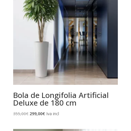
Bola de Longifolia Artificial
Deluxe de 180 cm
El
El
355,00
€
299,00
€
Iva incl
precio
precio
original
actual