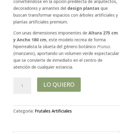
convirtiéndose en la opción predilecta de arquitectos,
decoradores y amantes del
design plantas
que
buscan transformar espacios con árboles artificiales y
plantas artificiales premium.
Con unas dimensiones imponentes de
Altura 275 cm
y Ancho 180 cm
, este modelo recrea de forma
hiperrealista la silueta del género botánico
Prunus
(manzano), aportando un volumen verde espectacular
que se convierte de inmediato en el centro de
atención de cualquier estancia.
Gran
LO QUIERO
manzano
artificial
de
275
Categoría:
Frutales Artificiales
cm.
cantidad