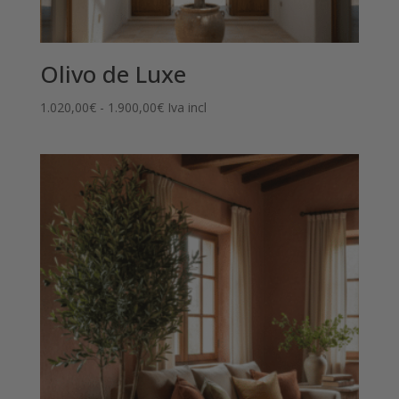
Olivo de Luxe
Rango
1.020,00
€
-
1.900,00
€
Iva incl
de
precios:
desde
1.020,00€
hasta
1.900,00€