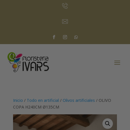
Inicio
/
Todo en artificial
/
Olivos artificiales
/ OLIVO
COPA H240CM Ø135CM