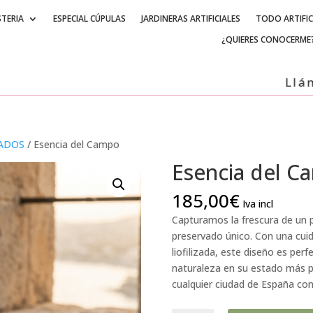
STERIA
ESPECIAL CÚPULAS
JARDINERAS ARTIFICIALES
TODO ARTIFIC
¿QUIERES CONOCERME
Lláman
VADOS
/ Esencia del Campo
Esencia del C
185,00
€
Iva incl
Capturamos la frescura de un 
preservado único. Con una cuid
liofilizada, este diseño es per
naturaleza en su estado más p
cualquier ciudad de España con