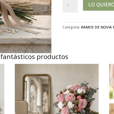
Esencia
LO QUIER
del
Campo
cantidad
Categoría:
RAMOS DE NOVIA 
 fantásticos productos