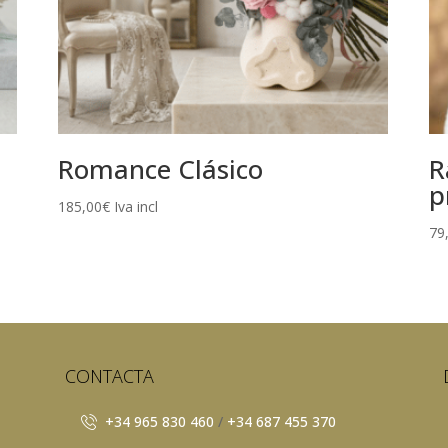
Romance Clásico
R
p
185,00
€
Iva incl
79
CONTACTA
+34 965 830 460
/
+34 687 455 370