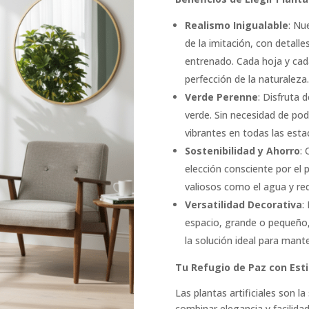
Realismo Inigualable
: Nu
de la imitación, con detall
entrenado. Cada hoja y cada
perfección de la naturaleza.
Verde Perenne
: Disfruta 
verde. Sin necesidad de pod
vibrantes en todas las esta
Sostenibilidad y Ahorro
: 
elección consciente por el 
valiosos como el agua y red
Versatilidad Decorativa
:
espacio, grande o pequeño,
la solución ideal para mant
Tu Refugio de Paz con Esti
Las plantas artificiales son l
combinar elegancia y facilida