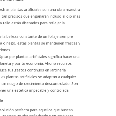
estras plantas artificiales son una obra maestra
es tan precisos que engañarán incluso al ojo más
 tallo están diseñados para reflejar la
de la belleza constante de un follaje siempre
a o riego, estas plantas se mantienen frescas y
ciones.
Optar por plantas artificiales significa hacer una
planeta y por tu economía. Ahorra recursos
uce tus gastos continuos en jardinería.
 Las plantas artificiales se adaptan a cualquier
 sin riesgo de crecimiento descontrolado. Son
ener una estética impecable y controlada.
lo
a solución perfecta para aquellos que buscan
d. Aportan un aire sofisticado y un ambiente