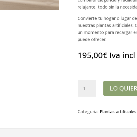
relajante, todo sin la neces
Convierte tu hogar o lugar de
nuestras plantas artificiales.
un momento para recargar ener
puede ofrecer.
195,00
€
Iva incl
Scheflera
LO QUIE
Tronc
Arco.
120
cm
Categoría:
Plantas artificiale
cantidad