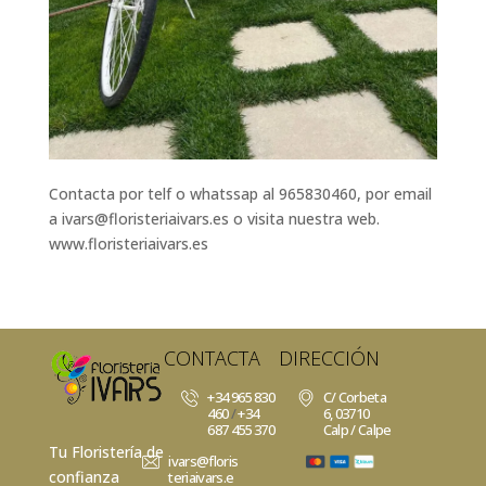
Contacta por telf o whatssap al 965830460, por email
a ivars@floristeriaivars.es o visita nuestra web.
www.floristeriaivars.es
CONTACTA
DIRECCIÓN
+34 965 830
C/ Corbeta
460
/
+34
6, 03710
687 455 370
Calp / Calpe
Tu Floristería de
ivars@floris
confianza
teriaivars.e