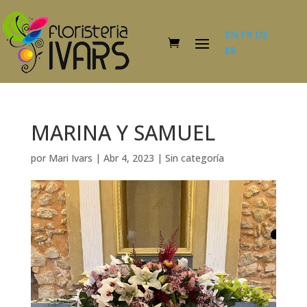
EN
FR
DE
ES
MARINA Y SAMUEL
por
Mari Ivars
|
Abr 4, 2023
|
Sin categoría