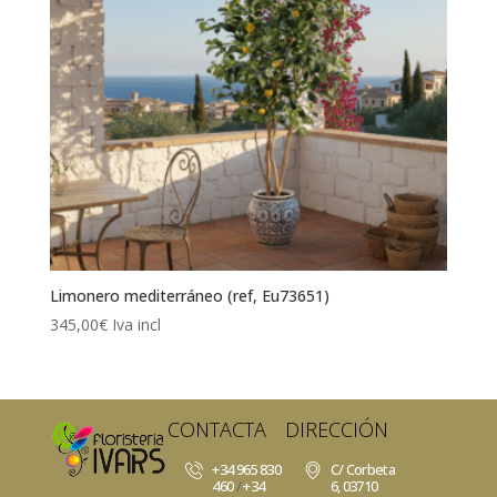
Limonero mediterráneo (ref, Eu73651)
345,00
€
Iva incl
CONTACTA
DIRECCIÓN
+34 965 830
C/ Corbeta
460
/
+34
6, 03710