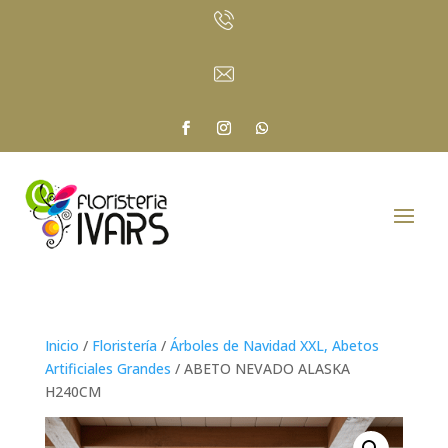
Inicio
/
Floristería
/
Árboles de Navidad XXL, Abetos
Artificiales Grandes
/ ABETO NEVADO ALASKA
H240CM