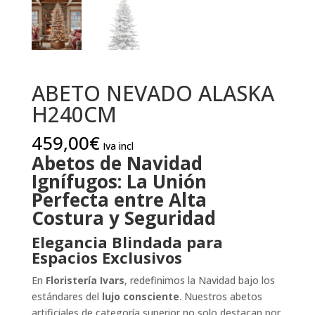
ABETO NEVADO ALASKA
H240CM
459,00
€
Iva incl
Abetos de Navidad
Ignífugos: La Unión
Perfecta entre Alta
Costura y Seguridad
Elegancia Blindada para
Espacios Exclusivos
En
Floristería Ivars
, redefinimos la Navidad bajo los
estándares del
lujo consciente
. Nuestros abetos
artificiales de categoría superior no solo destacan por