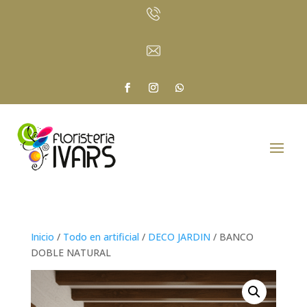
Inicio
/
Todo en artificial
/
DECO JARDIN
/ BANCO
DOBLE NATURAL