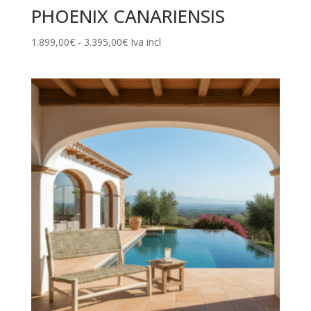
PHOENIX CANARIENSIS
Rango
1.899,00
€
-
3.395,00
€
Iva incl
de
precios:
desde
1.899,00€
hasta
3.395,00€