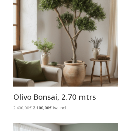
Olivo Bonsai, 2.70 mtrs
El
El
2.400,00
€
2.100,00
€
Iva incl
precio
precio
original
actual
era:
es: