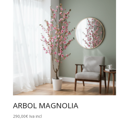
2.400,00€.
2.100,00€.
ARBOL MAGNOLIA
290,00
€
Iva incl