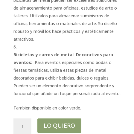
bicicletas de metal pueden ser excelentes soluciones
de almacenamiento para oficinas, estudios de arte o
talleres. Utilízalos para almacenar suministros de
oficina, herramientas o materiales de arte. Su diseño
robusto y móvil los hace prácticos y estéticamente
atractivos.
Bicicletas y carros de metal Decorativos para
eventos:
Para eventos especiales como bodas o
fiestas temáticas, utiliza estas piezas de metal
decorados para exhibir bebidas, dulces o regalos.
Pueden ser un elemento decorativo sorprendente y
funcional que añade un toque personalizado al evento.
Tambien disponible en color verde.
bici
LO QUIERO
expositor