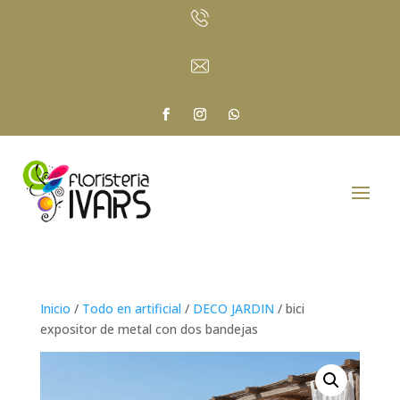
Inicio
/
Todo en artificial
/
DECO JARDIN
/ bici
expositor de metal con dos bandejas