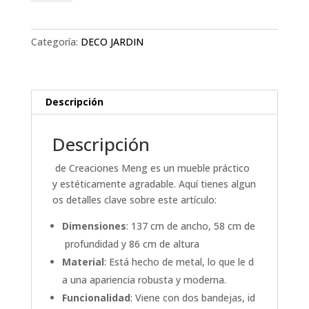
de
metal
con
Categoría:
DECO JARDIN
dos
bandejas
cantidad
Descripción
Descripción
de Creaciones Meng es un mueble práctico
y estéticamente agradable. Aquí tienes algun
os detalles clave sobre este artículo:
Dimensiones
: 137 cm de ancho, 58 cm de
profundidad y 86 cm de altura
Material
: Está hecho de metal, lo que le d
a una apariencia robusta y moderna.
Funcionalidad
: Viene con dos bandejas, id