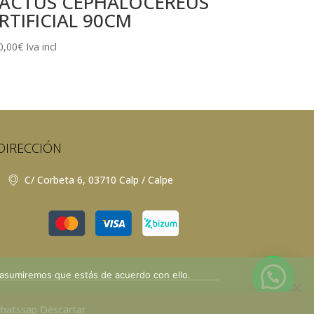
ACTUS CEPHALOCEREUS
RTIFICIAL 90CM
0,00
€
Iva incl
DIRECCIÓN
C/ Corbeta 6, 03710 Calp / Calpe
 asumiremos que estás de acuerdo con ello.
kies
⚡
Teamhost
Studio
 whatssap
Descartar