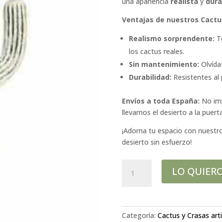
una apariencia
realista
y
dura
Ventajas de nuestros Cactus 
Realismo sorprendente:
Te
los cactus reales.
Sin mantenimiento:
Olvídat
Durabilidad:
Resistentes al 
Envíos a toda España:
No imp
llevamos el desierto a la puer
¡Adorna tu espacio con nuestros 
desierto sin esfuerzo!
CACTUS
LO QUIER
CEPHALOCEREUS
ARTIFICIAL
75CM
cantidad
Categoría:
Cactus y Crasas arti