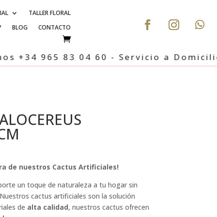
IAL
TALLER FLORAL
?
BLOG
CONTACTO
34 965 83 04 60 - Servicio a Domicilio, C
HALOCEREUS
5CM
a de nuestros Cactus Artificiales!
orte un toque de naturaleza a tu hogar sin
estros cactus artificiales son la solución
riales de
alta calidad
, nuestros cactus ofrecen