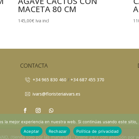
M
AGAVE CACTUS CON
C
MACETA 80 CM
A
145,00
€
Iva incl
11
CONTACTA
+34 965 830 460
/
+34 687 455 370
ivars@floristeriaivars.es
 la mejor experiencia en nuestra web. Si continúas usando este sitio,
Aceptar
Rechazar
Política de privacidad
s derechos reservados.
Privacidad
- Aviso legal -
Términos y Condiciones -
Coo
, (tienda solo por las mañanas) - Online 24/7. con atención por