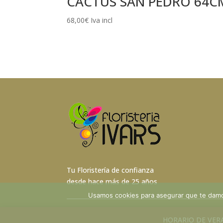
CACTUS SAN PEDRO 64C
68,00
€
Iva incl
Tu Floristería de confianza
desde hace más de 25 años
Usamos cookies para asegurar que te damos
©[current_date format="Y"]
Floristera Ivars
. Todos lo
HORARIO DE VERANO