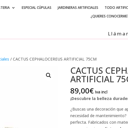
STERIA
ESPECIAL CÚPULAS
JARDINERAS ARTIFICIALES
TODO ARTIFIC
¿QUIERES CONOCERME
Llámanos +
ciales
/ CACTUS CEPHALOCEREUS ARTIFICIAL 75CM
CACTUS CEP
ARTIFICIAL 7
89,00
€
Iva incl
¡Descubre la belleza durader
¿Buscas una decoración que ap
necesidad de mantenimiento? Nu
perfecta. Fabricados con mate