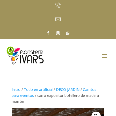
Inicio
/
Todo en artificial
/
DECO JARDIN
/
Carritos
para eventos
/ carro expositor botellero de madera
marrón