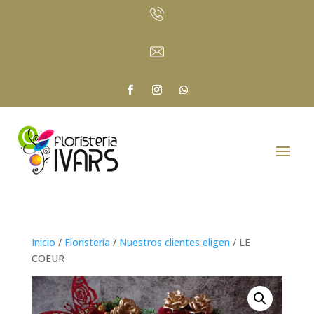
Inicio
/
Floristería
/
Nuestros clientes eligen
/ LE
COEUR