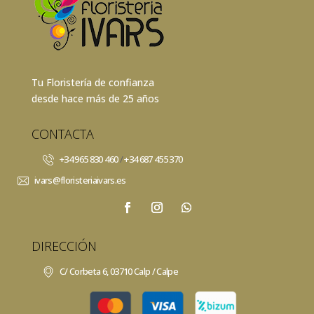
Tu Floristería de confianza
desde hace más de 25 años
CONTACTA
+34 965 830 460
/
+34 687 455 370
ivars@floristeriaivars.es
DIRECCIÓN
C/ Corbeta 6, 03710 Calp / Calpe