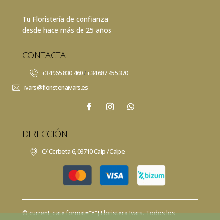
Tu Floristería de confianza
desde hace más de 25 años
CONTACTA
+34 965 830 460
/
+34 687 455 370
ivars@floristeriaivars.es
DIRECCIÓN
C/ Corbeta 6, 03710 Calp / Calpe
©[current_date format="Y"]
Floristera Ivars
. Todos los