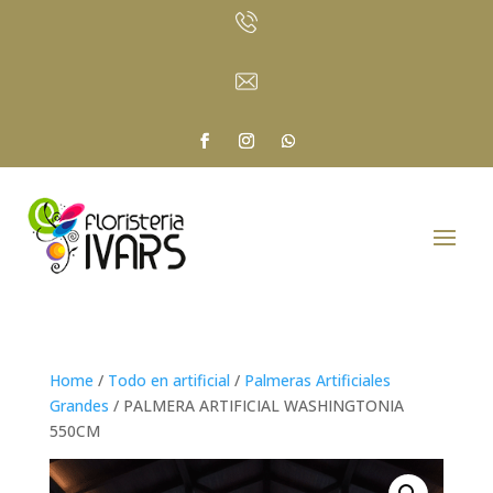
Home
/
Todo en artificial
/
Palmeras Artificiales
Grandes
/ PALMERA ARTIFICIAL WASHINGTONIA
550CM