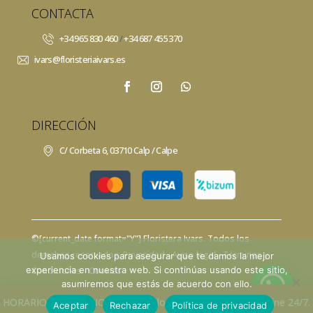
CONTACTA
+34 965 830 460
/
+34 687 455 370
ivars@floristeriaivars.es
DIRECCIÓN
C/ Corbeta 6, 03710 Calp / Calpe
©[current_date format="Y"]
Floristera Ivars
. Todos los
derechos reservados.
Privacidad
- Aviso legal -
Términos y
Usamos cookies para asegurar que te damos la mejor
experiencia en nuestra web. Si continúas usando este sitio,
Condiciones -
Cookies
asumiremos que estás de acuerdo con ello.
HORARIO DE VERANO, (tienda solo por las mañanas) - Online 24/7.
Aceptar
Rechazar
Política de privacidad
⚡
Teamhost
Studio