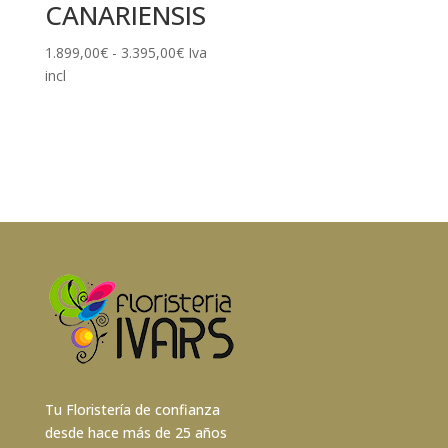
CANARIENSIS
Rango
1.899,00
€
-
3.395,00
€
Iva
de
incl
precios:
desde
1.899,00€
hasta
3.395,00€
Tu Floristería de confianza
desde hace más de 25 años