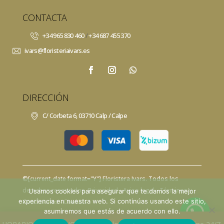
CONTACTA
+34 965 830 460
/
+34 687 455 370
ivars@floristeriaivars.es
DIRECCIÓN
C/ Corbeta 6, 03710 Calp / Calpe
©[current_date format="Y"]
Floristera Ivars
. Todos los
derechos reservados.
Privacidad
- Aviso legal -
Términos y
Usamos cookies para asegurar que te damos la mejor
experiencia en nuestra web. Si continúas usando este sitio,
Condiciones -
Cookies
asumiremos que estás de acuerdo con ello.