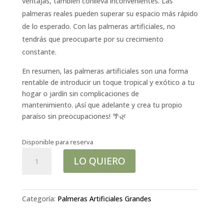
ventajas, también conlleva inconvenientes. Las
palmeras reales pueden superar su espacio más rápido
de lo esperado. Con las palmeras artificiales, no
tendrás que preocuparte por su crecimiento
constante.
En resumen, las palmeras artificiales son una forma
rentable de introducir un toque tropical y exótico a tu
hogar o jardín sin complicaciones de
mantenimiento. ¡Así que adelante y crea tu propio
paraíso sin preocupaciones! 🌴🌿
Disponible para reserva
Palmera
LO QUIERO
Fénix
Artificial
Deluxe
300cm
Categoría:
Palmeras Artificiales Grandes
cantidad