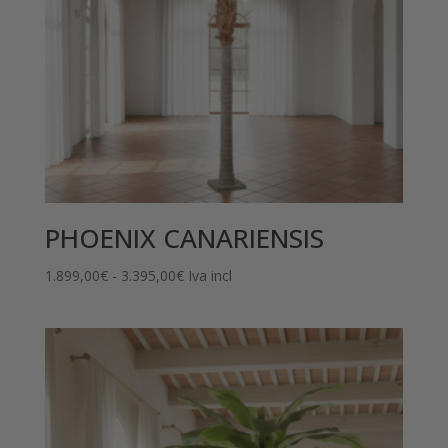
PHOENIX CANARIENSIS
Rango
1.899,00
€
-
3.395,00
€
Iva incl
de
precios:
desde
1.899,00€
hasta
3.395,00€