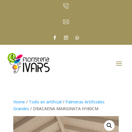
Home
/
Todo en artificial
/
Palmeras Artificiales
Grandes
/ DRACAENA MARGINATA H180CM