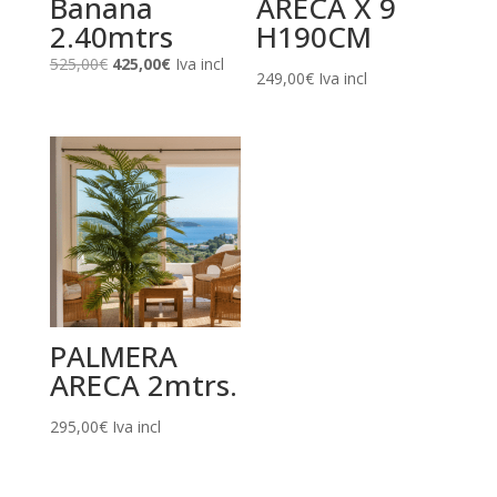
Banana
ARECA X 9
2.40mtrs
H190CM
El
El
525,00
€
425,00
€
Iva incl
249,00
€
Iva incl
precio
precio
original
actual
era:
es:
525,00€.
425,00€.
PALMERA
ARECA 2mtrs.
295,00
€
Iva incl