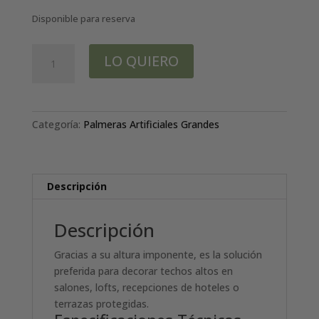
Disponible para reserva
PALMERA
LO QUIERO
GRANDE
ARTIFICIAL
3
metros
Categoría:
Palmeras Artificiales Grandes
cantidad
Descripción
Descripción
Gracias a su altura imponente, es la solución
preferida para decorar techos altos en
salones, lofts, recepciones de hoteles o
terrazas protegidas.