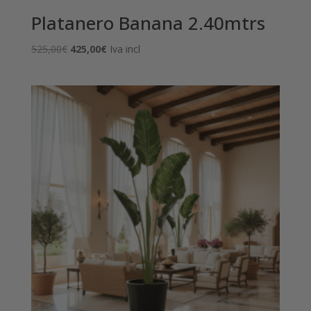
Platanero Banana 2.40mtrs
El
El
525,00
€
425,00
€
Iva incl
precio
precio
original
actual
era:
es:
525,00€.
425,00€.