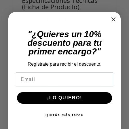
Especificaciones Técnicas
(Ficha de Producto)
Característica
Detalle
"¿Quieres un 10%
Altura Total
300 cm (3 metros)
descuento para tu
Ancho Total
175 cm
primer encargo?"
Dimensiones
21 cm (alto) x 25 cm
Regístrate para recibir el descuento.
Maceta
(diámetro)
Email
Foam, tela 100%
Materiales
poliéster, polietileno y
Premium
estructura de alambre
¡LO QUIERO!
de acero
Quizás más tarde