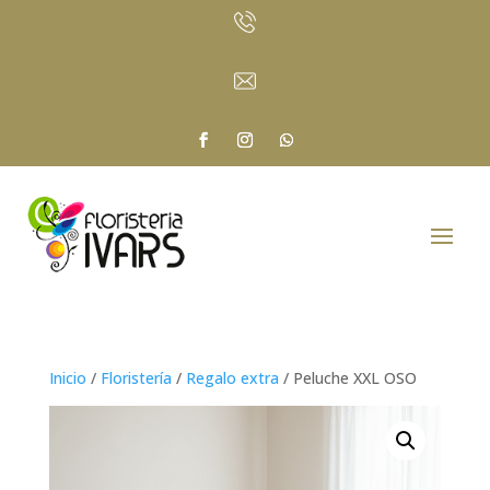
Inicio
/
Floristería
/
Regalo extra
/ Peluche XXL OSO