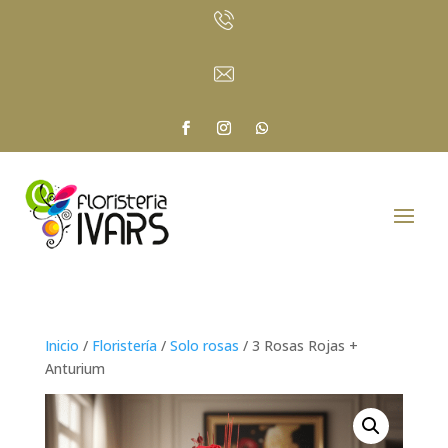
Inicio
/
Floristería
/
Solo rosas
/ 3 Rosas Rojas +
Anturium