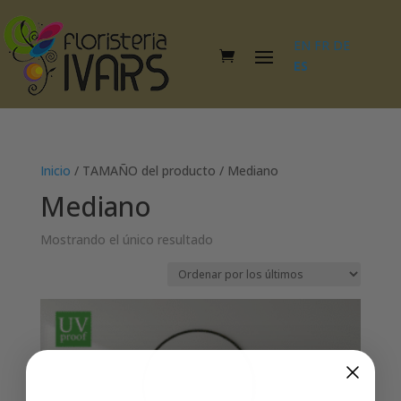
EN
FR
DE
ES
Inicio
/ TAMAÑO del producto / Mediano
Mediano
Mostrando el único resultado