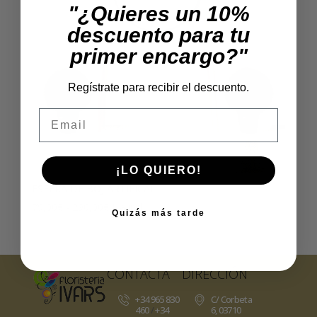
"¿Quieres un 10%
descuento para tu
primer encargo?"
Regístrate para recibir el descuento.
Email
¡LO QUIERO!
ESFERA DE BOJ ARTIFICAL
Rango
79,00
€
-
290,00
€
Iva incl
Quizás más tarde
de
precios:
desde
79,00€
CONTACTA
DIRECCIÓN
hasta
+34 965 830
C/ Corbeta
290,00€
460
/
+34
6, 03710