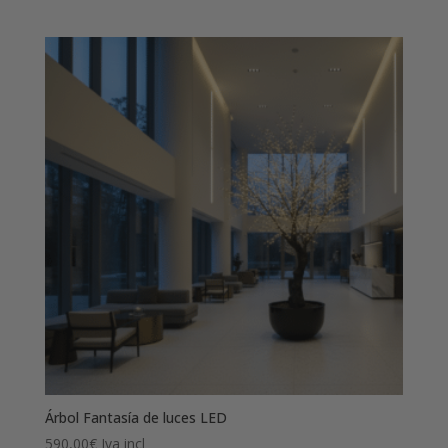
de
precios:
desde
590,00€
hasta
1.190,00€
Árbol Fantasía de luces LED
590,00
€
Iva incl