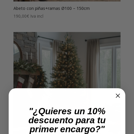
Abeto con piñas+ramas Ø100 – 150cm
190,00
€
Iva incl
"¿Quieres un 10%
descuento para tu
primer encargo?"