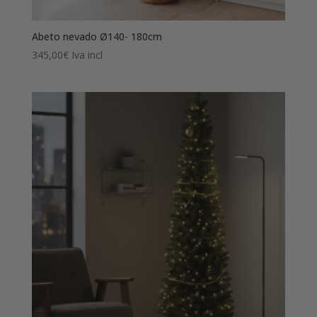
Abeto nevado Ø140- 180cm
345,00
€
Iva incl