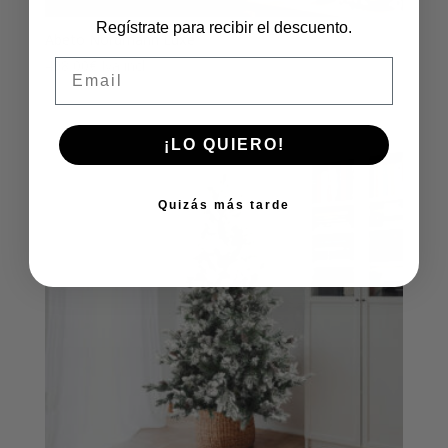
Regístrate para recibir el descuento.
Abeto Nordmann Luxe
Email
498,00
€
Iva incl
¡LO QUIERO!
Quizás más tarde