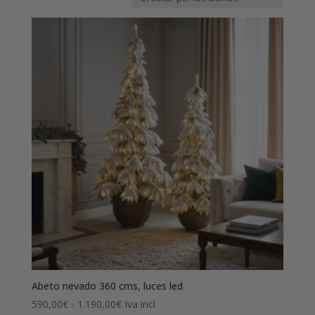
los
últimos
Abeto nevado 360 cms, luces led
Rango
590,00
€
-
1.190,00
€
Iva incl