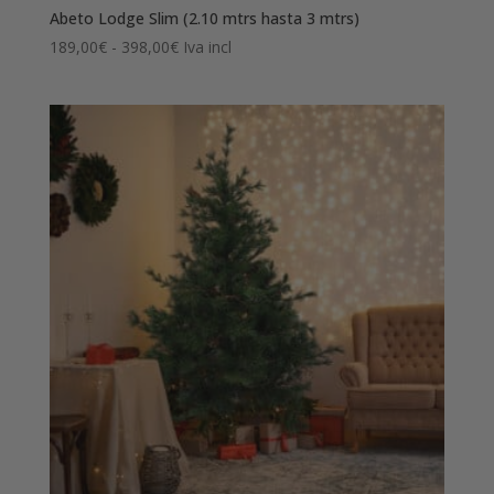
Abeto Lodge Slim (2.10 mtrs hasta 3 mtrs)
Rango
189,00
€
-
398,00
€
Iva incl
de
precios:
desde
189,00€
hasta
398,00€