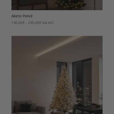
Abeto Pencil
Rango
140,00
€
-
245,00
€
Iva incl
de
precios:
desde
140,00€
hasta
245,00€