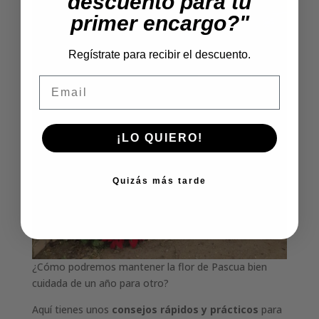
descuento para tu
primer encargo?"
Regístrate para recibir el descuento.
Email
¡LO QUIERO!
Quizás más tarde
¿Cómo podremos mantener la flor de Pascua bien
cuidada de un año para otro?
Aquí tienes unos
consejos rápidos y prácticos
para