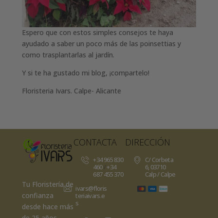
Espero que con estos simples consejos te haya
ayudado a saber un poco más de las poinsettias y
como trasplantarlas al jardín.
Y si te ha gustado mi blog, ¡compartelo!
Floristeria Ivars. Calpe- Alicante
CONTACTA
DIRECCIÓN
+34 965 830
C/ Corbeta
460
/
+34
6, 03710
687 455 370
Calp / Calpe
Tu Floristería de
ivars@floris
confianza
teriaivars.e
s
desde hace más
de 25 años