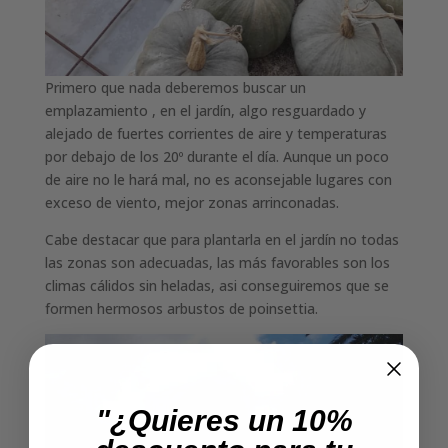
Primero que nada deberemos buscar un
emplazamiento , en el jardín, algo resguardado y
alejado de fuertes corrientes de aire y temperaturas
por debajo de los 20º durante el día. Aunque un poco
de aire no le hará mal, no es aconsejable lugares con
exceso de viento, mejor zonas arrinconadas.
Cabe destacar que para plantarla en el jardín no todas
las zonas son adecuadas, las más favorables son los
climas cálidos sin heladas, asi conseguiremos que se
formen hermosos arbustos de poinsettia.
"¿Quieres un 10%