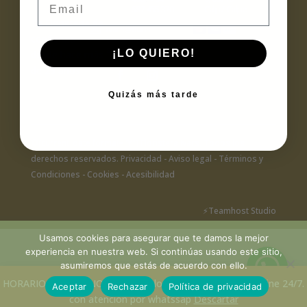
687 455 370
Calp / Calpe
Tu Floristería de
ivars@floris
confianza
teriaivars.e
s
¡LO QUIERO!
desde hace más
de 25 años
Quizás más tarde
©[current_date format="Y"]
Floristera Ivars
. Todos los
derechos reservados.
Privacidad
- Aviso legal -
Términos y
Condiciones -
Cookies
-
Acesibilidad
⚡
Teamhost
Studio
Usamos cookies para asegurar que te damos la mejor
experiencia en nuestra web. Si continúas usando este sitio,
asumiremos que estás de acuerdo con ello.
HORARIO DE VERANO, (tienda solo por las mañanas) - Online 24/7.
Aceptar
Rechazar
Política de privacidad
con atención por whatssap
Descartar