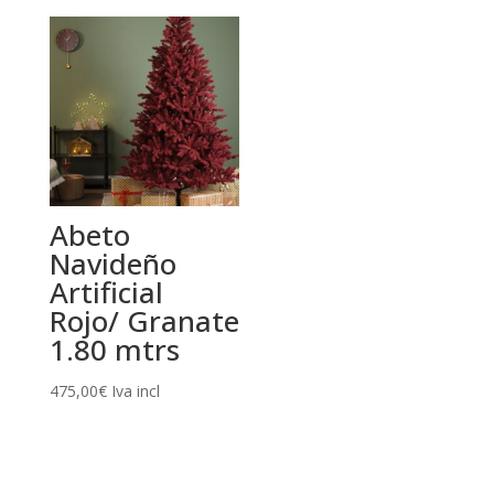
precios:
desde
189,00€
hasta
398,00€
Abeto
Navideño
Artificial
Rojo/ Granate
1.80 mtrs
475,00
€
Iva incl