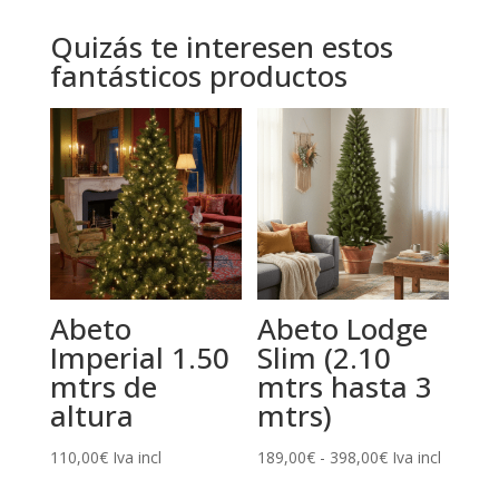
Quizás te interesen estos
fantásticos productos
Abeto
Abeto Lodge
Imperial 1.50
Slim (2.10
mtrs de
mtrs hasta 3
altura
mtrs)
Rango
110,00
€
Iva incl
189,00
€
-
398,00
€
Iva incl
de