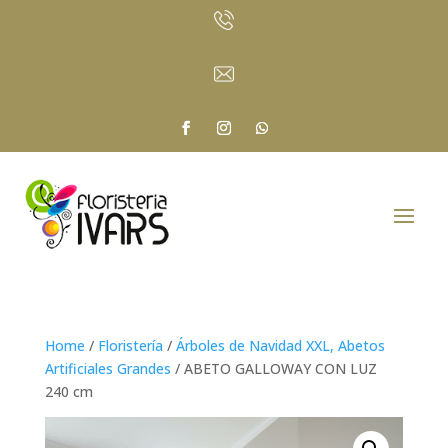
Home
/
Floristería
/
Árboles de Navidad XXL, Abetos
Artificiales Grandes
/ ABETO GALLOWAY CON LUZ
240 cm