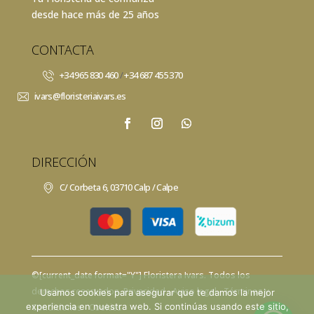
desde hace más de 25 años
CONTACTA
+34 965 830 460
/
+34 687 455 370
ivars@floristeriaivars.es
DIRECCIÓN
C/ Corbeta 6, 03710 Calp / Calpe
©[current_date format="Y"]
Floristera Ivars
. Todos los
derechos reservados.
Privacidad
- Aviso legal -
Términos y
Usamos cookies para asegurar que te damos la mejor
experiencia en nuestra web. Si continúas usando este sitio,
Condiciones -
Cookies