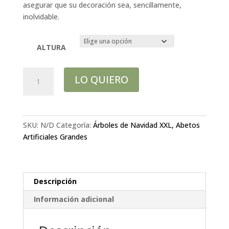
asegurar que su decoración sea, sencillamente,
inolvidable.
ALTURA
Abeto
LO QUIERO
nevado
360
cms,
luces
SKU:
N/D
Categoría:
Árboles de Navidad XXL, Abetos
led
Artificiales Grandes
cantidad
Descripción
Información adicional