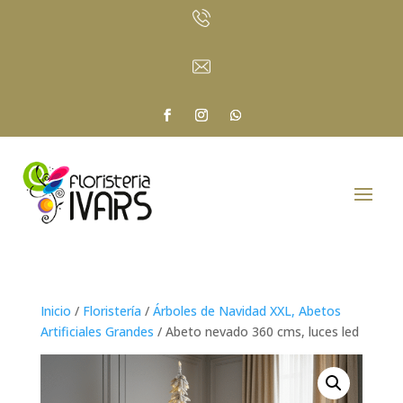
Inicio
/
Floristería
/
Árboles de Navidad XXL, Abetos
Artificiales Grandes
/ Abeto nevado 360 cms, luces led