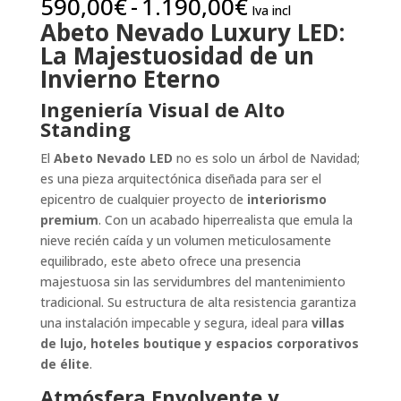
Rango
590,00
€
-
1.190,00
€
Iva incl
de
Abeto Nevado Luxury LED:
precios:
La Majestuosidad de un
desde
Invierno Eterno
590,00€
hasta
Ingeniería Visual de Alto
1.190,00€
Standing
El
Abeto Nevado LED
no es solo un árbol de Navidad;
es una pieza arquitectónica diseñada para ser el
epicentro de cualquier proyecto de
interiorismo
premium
. Con un acabado hiperrealista que emula la
nieve recién caída y un volumen meticulosamente
equilibrado, este abeto ofrece una presencia
majestuosa sin las servidumbres del mantenimiento
tradicional. Su estructura de alta resistencia garantiza
una instalación impecable y segura, ideal para
villas
de lujo, hoteles boutique y espacios corporativos
de élite
.
Atmósfera Envolvente y