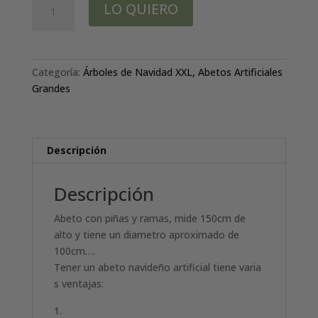
LO QUIERO
con
piñas+ramas
Ø100
-
Categoría:
Árboles de Navidad XXL, Abetos Artificiales
150cm
Grandes
cantidad
Descripción
Descripción
Abeto con piñas y ramas, mide 150cm de
alto y tiene un diametro aproximado de
100cm….
Tener un abeto navideño artificial tiene varia
s ventajas: