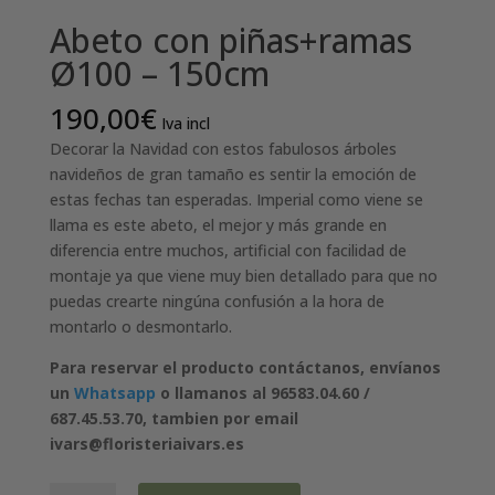
Abeto con piñas+ramas
Ø100 – 150cm
190,00
€
Iva incl
Decorar la Navidad con estos fabulosos árboles
navideños de gran tamaño es sentir la emoción de
estas fechas tan esperadas. Imperial como viene se
llama es este abeto, el mejor y más grande en
diferencia entre muchos, artificial con facilidad de
montaje ya que viene muy bien detallado para que no
puedas crearte ningúna confusión a la hora de
montarlo o desmontarlo.
Para reservar el producto contáctanos, envíanos
un
Whatsapp
o llamanos al 96583.04.60 /
687.45.53.70, tambien por email
ivars@floristeriaivars.es
Abeto