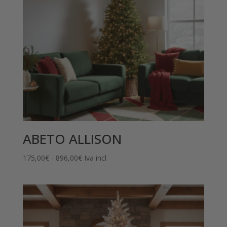
ABETO ALLISON
Rango
175,00
€
-
896,00
€
Iva incl
de
precios:
desde
175,00€
hasta