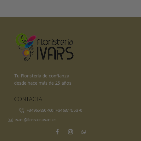
de
precios:
desde
189,00€
hasta
398,00€
Tu Floristería de confianza
desde hace más de 25 años
CONTACTA
+34 965 830 460
/
+34 687 455 370
ivars@floristeriaivars.es