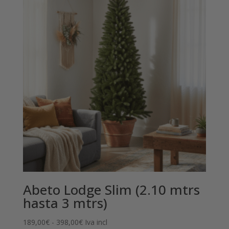
Abeto Lodge Slim (2.10 mtrs
hasta 3 mtrs)
Rango
189,00
€
-
398,00
€
Iva incl