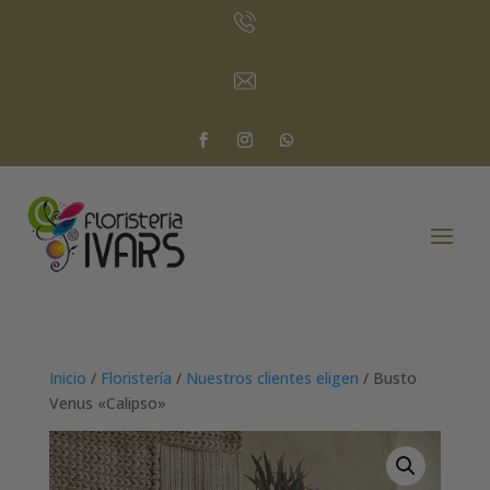
Inicio
/
Floristería
/
Nuestros clientes eligen
/ Busto
Venus «Calipso»