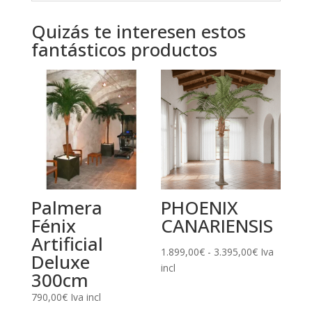
Quizás te interesen estos
fantásticos productos
Palmera
PHOENIX
Fénix
CANARIENSIS
Artificial
Rango
1.899,00
€
-
3.395,00
€
Iva
Deluxe
de
incl
300cm
precios:
790,00
€
Iva incl
desde