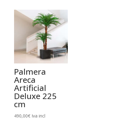
1.899,00€
hasta
3.395,00€
Palmera
Areca
Artificial
Deluxe 225
cm
490,00
€
Iva incl