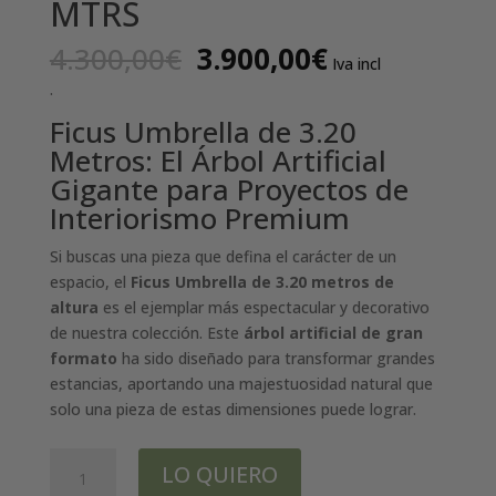
MTRS
El
El
4.300,00
€
3.900,00
€
Iva incl
precio
precio
.
original
actual
Ficus Umbrella de 3.20
era:
es:
4.300,00€.
3.900,00€.
Metros: El Árbol Artificial
Gigante para Proyectos de
Interiorismo Premium
Si buscas una pieza que defina el carácter de un
espacio, el
Ficus Umbrella de 3.20 metros de
altura
es el ejemplar más espectacular y decorativo
de nuestra colección. Este
árbol artificial de gran
formato
ha sido diseñado para transformar grandes
estancias, aportando una majestuosidad natural que
solo una pieza de estas dimensiones puede lograr.
FICUS
LO QUIERO
UMBRELLA