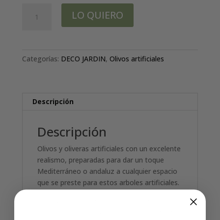
Olivo
LO QUIERO
Deluxe.
-2.50
mtrs
cantidad
Categorías:
DECO JARDIN
,
Olivos artificiales
Descripción
Descripción
Olivos y oliveras artificiales con un excelente
realismo, preparadas para dar un toque
Mediterráneo o andaluz a cualquier espacio
que se preste para estos arboles artificiales.
Un olivo artificial es una planta que imita la
apariencia de un olivo real, pero está hecho