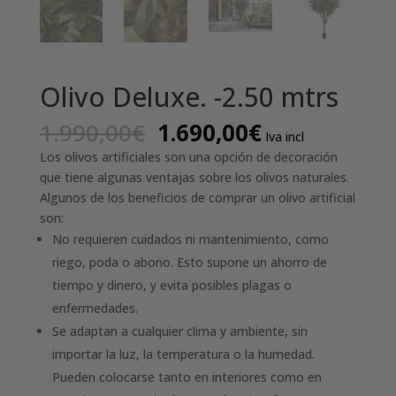
Olivo Deluxe. -2.50 mtrs
El
El
1.990,00
€
1.690,00
€
Iva incl
precio
precio
Los olivos artificiales son una opción de decoración
original
actual
que tiene algunas ventajas sobre los olivos naturales.
era:
es:
Algunos de los beneficios de comprar un olivo artificial
1.990,00€.
1.690,00€.
son:
No requieren cuidados ni mantenimiento, como
riego, poda o abono. Esto supone un ahorro de
tiempo y dinero, y evita posibles plagas o
enfermedades.
Se adaptan a cualquier clima y ambiente, sin
importar la luz, la temperatura o la humedad.
Pueden colocarse tanto en interiores como en