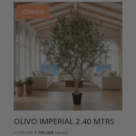
¡Oferta!
OLIVO IMPERIAL 2.40 MTRS
El
El
1.995,00
€
1.795,00
€
Iva incl