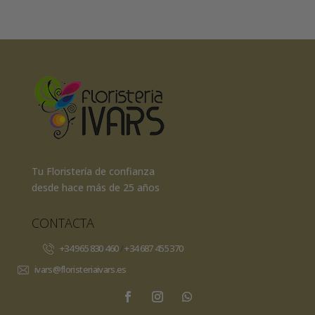
precio
precio
original
actual
era:
es:
1.995,00€.
1.795,00€.
Tu Floristería de confianza
desde hace más de 25 años
CONTACTA
+34 965 830 460
/
+34 687 455 370
ivars@floristeriaivars.es