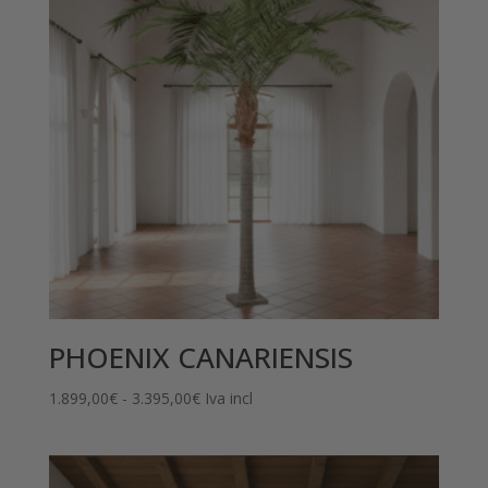
PHOENIX CANARIENSIS
Rango
1.899,00
€
-
3.395,00
€
Iva incl
de
precios:
desde