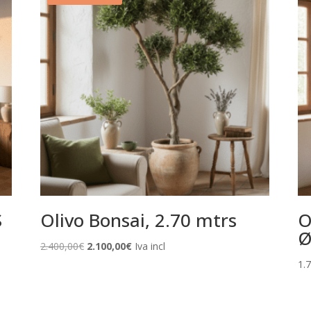
S
Olivo Bonsai, 2.70 mtrs
O
Ø
El
El
2.400,00
€
2.100,00
€
Iva incl
precio
precio
1.
original
actual
era:
es:
2.400,00€.
2.100,00€.