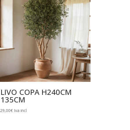
LIVO COPA H240CM
135CM
729,00
€
Iva incl