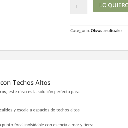
Olivo
LO QUIER
3.70
mtrs,
ref
95613
Categoría:
Olivos artificiales
cantidad
 con Techos Altos
ros
, este olivo es la solución perfecta para:
alidez y escala a espacios de techos altos.
 punto focal inolvidable con esencia a mar y tierra.