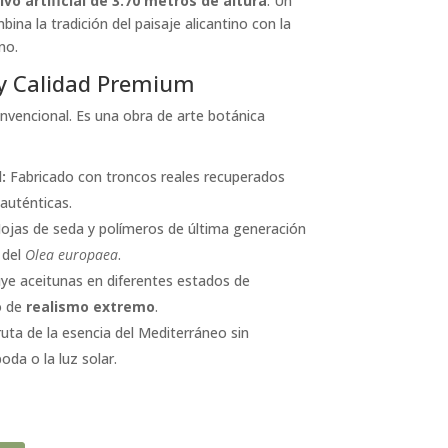
livo artificial de 3.70 metros de altura
. Un
na la tradición del paisaje alicantino con la
no.
y Calidad Premium
convencional. Es una obra de arte botánica
:
Fabricado con troncos reales recuperados
auténticas.
ojas de seda y polímeros de última generación
 del
Olea europaea
.
uye aceitunas en diferentes estados de
o de
realismo extremo
.
uta de la esencia del Mediterráneo sin
oda o la luz solar.