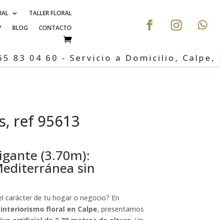
IAL
TALLER FLORAL
?
BLOG
CONTACTO
4 60 - Servicio a Domicilio, Calpe, Benis
s, ref 95613
Gigante (3.70m):
editerránea sin
l carácter de tu hogar o negocio? En
n
interiorismo floral en Calpe
, presentamos