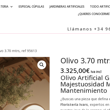
STERIA
ESPECIAL CÚPULAS
JARDINERAS ARTIFICIALES
TODO ARTIFIC
¿QUIERES CONOCERME
Llámanos +34 965 83 0
ivo 3.70 mtrs, ref 95613
Olivo 3.70 mtr
3.325,00
€
Iva incl
Olivo Artificial 
Majestuosidad M
Mantenimiento
¿Buscas una pieza que defina e
Floristería Ivars
, expertos e