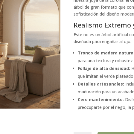
nuestra joya de la corona: el
o
árbol de gran formato que combi
sofisticación del diseño moder
Realismo Extremo 
Este no es un árbol artificial 
diseñada para engañar al ojo:
Tronco de madera natural
para una textura y robustez 
Follaje de alta densidad:
H
que imitan el verde plateado
Detalles artesanales:
Incl
maduración para un acabad
Cero mantenimiento:
Disfr
preocuparte por el riego, la p