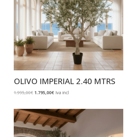
OLIVO IMPERIAL 2.40 MTRS
El
El
1.995,00
€
1.795,00
€
Iva incl
precio
precio
original
actual
era:
es:
1.995,00€.
1.795,00€.