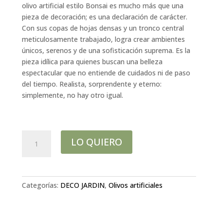
original
actual
olivo artificial estilo Bonsai es mucho más que una
era:
es:
pieza de decoración; es una declaración de carácter.
2.400,00€.
2.100,00€.
Con sus copas de hojas densas y un tronco central
meticulosamente trabajado, logra crear ambientes
únicos, serenos y de una sofisticación suprema. Es la
pieza idílica para quienes buscan una belleza
espectacular que no entiende de cuidados ni de paso
del tiempo. Realista, sorprendente y eterno:
simplemente, no hay otro igual.
Olivo
LO QUIERO
Bonsai,
2.70
mtrs
cantidad
Categorías:
DECO JARDIN
,
Olivos artificiales