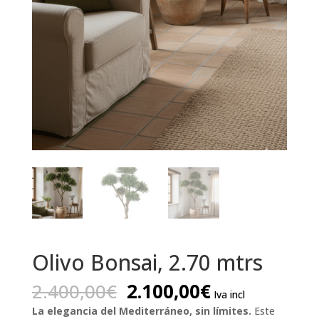
Olivo Bonsai, 2.70 mtrs
El
El
2.400,00
€
2.100,00
€
Iva incl
precio
precio
La elegancia del Mediterráneo, sin límites.
Este