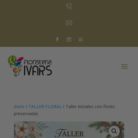
Inicio
/
TALLER FLORAL
/ Taller iniciales con flores
preservadas