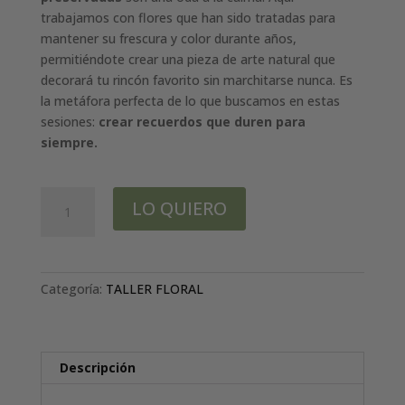
trabajamos con flores que han sido tratadas para
mantener su frescura y color durante años,
permitiéndote crear una pieza de arte natural que
decorará tu rincón favorito sin marchitarse nunca. Es
la metáfora perfecta de lo que buscamos en estas
sesiones:
crear recuerdos que duren para
siempre.
Taller
LO QUIERO
iniciales
con
flores
preservadas
Categoría:
TALLER FLORAL
cantidad
Descripción