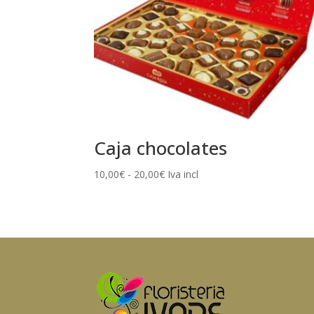
Caja chocolates
Rango
10,00
€
-
20,00
€
Iva incl
de
precios:
desde
10,00€
hasta
20,00€