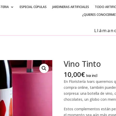
STERIA
ESPECIAL CÚPULAS
JARDINERAS ARTIFICIALES
TODO ARTIFIC
¿QUIERES CONOCERME
Llámanos +3
Vino Tinto
10,00
€
Iva incl
En Floristería Ivars queremos q
compra online, también puedes
sorpresa: una botella de vino,
chocolates, un globo con mens
Estos complementos están pen
el momento sea aún más especi