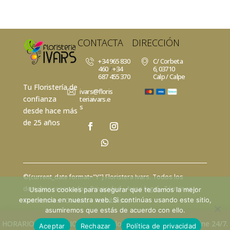
CONTACTA
DIRECCIÓN
+34 965 830
C/ Corbeta
460
/
+34
6, 03710
687 455 370
Calp / Calpe
Tu Floristería de
ivars@floris
confianza
teriaivars.e
s
desde hace más
de 25 años
©[current_date format="Y"]
Floristera Ivars
. Todos los
derechos reservados.
Privacidad
- Aviso legal -
Términos y
Usamos cookies para asegurar que te damos la mejor
experiencia en nuestra web. Si continúas usando este sitio,
Condiciones -
Cookies
-
Acesibilidad
asumiremos que estás de acuerdo con ello.
HORARIO DE VERANO, (tienda solo por las mañanas) - Online 24/7.
Aceptar
Rechazar
Política de privacidad
⚡
Teamhost
Studio