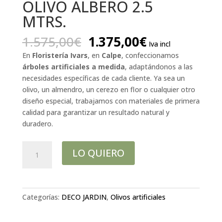
OLIVO ALBERO 2.5
MTRS.
El
El
1.575,00
€
1.375,00
€
Iva incl
precio
precio
En
Floristería Ivars
, en
Calpe
, confeccionamos
original
actual
árboles artificiales a medida
, adaptándonos a las
era:
es:
necesidades específicas de cada cliente. Ya sea un
1.575,00€.
1.375,00€.
olivo, un almendro, un cerezo en flor o cualquier otro
diseño especial, trabajamos con materiales de primera
calidad para garantizar un resultado natural y
duradero.
OLIVO
LO QUIERO
ALBERO
2.5
MTRS.
cantidad
Categorías:
DECO JARDIN
,
Olivos artificiales