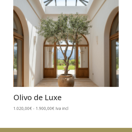
Olivo de Luxe
Rango
1.020,00
€
-
1.900,00
€
Iva incl
de
precios:
desde