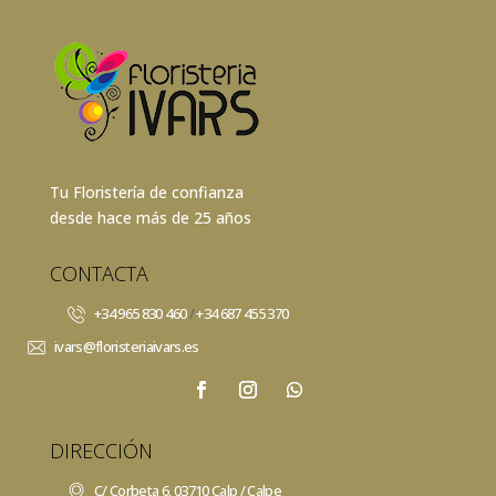
1.020,00€
hasta
1.900,00€
Tu Floristería de confianza
desde hace más de 25 años
CONTACTA
+34 965 830 460
/
+34 687 455 370
ivars@floristeriaivars.es
DIRECCIÓN
C/ Corbeta 6, 03710 Calp / Calpe