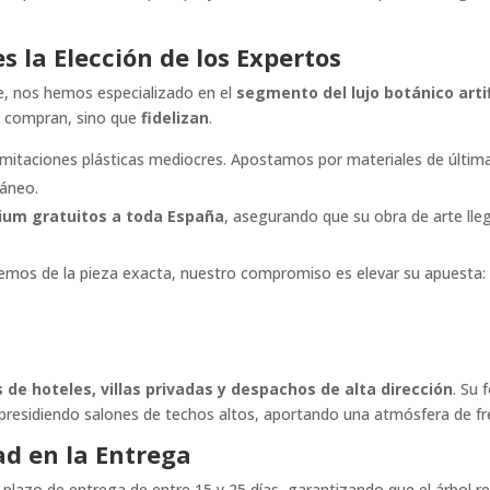
es la Elección de los Expertos
e, nos hemos especializado en el
segmento del lujo botánico artif
lo compran, sino que
fidelizan
.
imitaciones plásticas mediocres. Apostamos por materiales de últim
ráneo.
ium gratuitos a toda España
, asegurando que su obra de arte lle
emos de la pieza exacta, nuestro compromiso es elevar su apuesta: 
s de hoteles, villas privadas y despachos de alta dirección
. Su 
presidiendo salones de techos altos, aportando una atmósfera de fr
d en la Entrega
lazo de entrega de entre 15 y 25 días, garantizando que el árbol rec