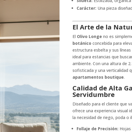
Silueta:
Estilizada, orgánica 
Carácter:
Una pieza diseñad
El Arte de la Natu
El
Olivo Longe
no es simplemen
botánico
concebida para elevar
estructura esbelta y sus línea
ideal para estancias que buscan
ambiente. Con una altura de 2
sofisticada y una verticalidad 
apartamentos boutique
.
Calidad de Alta G
Servidumbre
Diseñado para el cliente que v
ofrece una experiencia visual i
la necesidad de riego, poda o i
Follaje de Precisión:
Hojas 