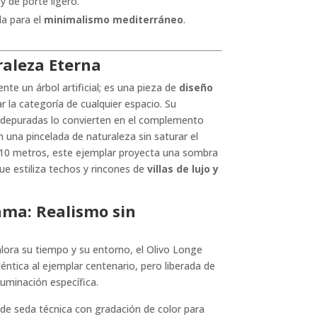
y de porte ligero.
a para el
minimalismo mediterráneo
.
raleza Eterna
te un árbol artificial; es una pieza de
diseño
 la categoría de cualquier espacio. Su
s depuradas lo convierten en el complemento
 una pincelada de naturaleza sin saturar el
.10 metros, este ejemplar proyecta una sombra
que estiliza techos y rincones de
villas de lujo y
ama: Realismo sin
alora su tiempo y su entorno, el Olivo Longe
déntica al ejemplar centenario, pero liberada de
luminación específica.
de seda técnica con gradación de color para