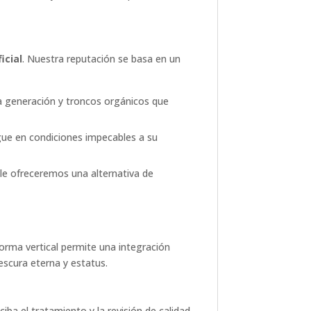
icial
. Nuestra reputación se basa en un
a generación y troncos orgánicos que
gue en condiciones impecables a su
le ofreceremos una alternativa de
forma vertical permite una integración
escura eterna y estatus.
iba el tratamiento y la revisión de calidad