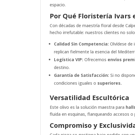
espacio.
Por Qué Floristería Ivars 
Con décadas de maestría floral desde Calp
hecho irrefutable: nuestros clientes no so
Calidad Sin Competencia:
Olvídese de 
replican fielmente la esencia del Mediter
Logística VIP:
Ofrecemos
envíos prem
destino.
Garantía de Satisfacción:
Si no dispon
condiciones iguales o
superiores.
Versatilidad Escultórica
Este olivo es la solución maestra para
hall
fluida en esquinas, flanqueando accesos o 
Compromiso y Exclusivida
Cada pieza se gestiona bajo pedido con un p