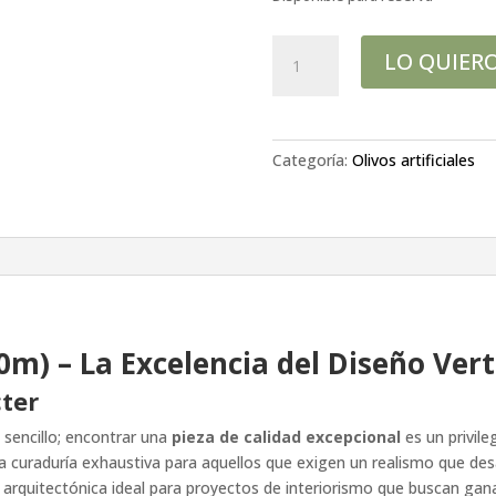
Olivo
LO QUIER
alto
2.10
mtrs
cantidad
Categoría:
Olivos artificiales
0m) – La Excelencia del Diseño Vert
cter
s sencillo; encontrar una
pieza de calidad excepcional
es un privil
a curaduría exhaustiva para aquellos que exigen un realismo que desaf
za arquitectónica ideal para proyectos de interiorismo que buscan ga