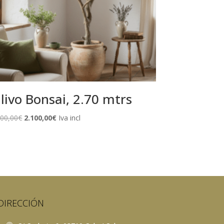
livo Bonsai, 2.70 mtrs
El
El
400,00
€
2.100,00
€
Iva incl
precio
precio
original
actual
era:
es:
2.400,00€.
2.100,00€.
DIRECCIÓN