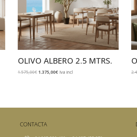
OLIVO ALBERO 2.5 MTRS.
O
El
El
1.575,00
€
1.375,00
€
Iva incl
2.
precio
precio
original
actual
era:
es:
1.575,00€.
1.375,00€.
CONTACTA