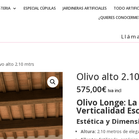
STERIA
ESPECIAL CÚPULAS
JARDINERAS ARTIFICIALES
TODO ARTIFIC
¿QUIERES CONOCERME
Llámanos +34
ivo alto 2.10 mtrs
Olivo alto 2.1
575,00
€
Iva incl
Olivo Longe: La
Verticalidad Es
Estética y Dimens
Altura:
2.10 metros de elega