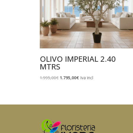
OLIVO IMPERIAL 2.40
MTRS
El
El
1.995,00
€
1.795,00
€
Iva incl
precio
precio
original
actual
era:
es:
1.995,00€.
1.795,00€.