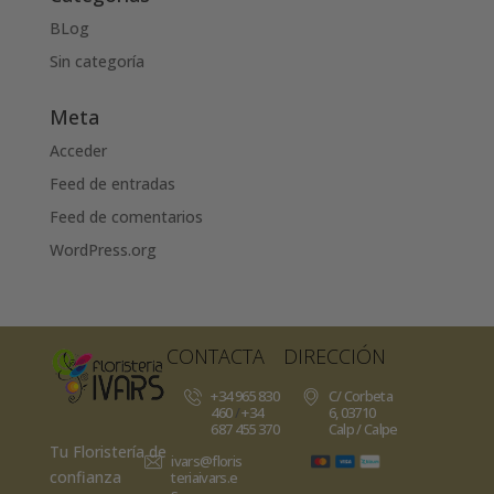
BLog
Sin categoría
Meta
Acceder
Feed de entradas
Feed de comentarios
WordPress.org
CONTACTA
DIRECCIÓN
+34 965 830
C/ Corbeta
460
/
+34
6, 03710
687 455 370
Calp / Calpe
Tu Floristería de
ivars@floris
confianza
teriaivars.e
s