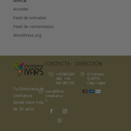
Acceder
Feed de entradas
Feed de comentarios
WordPress.org
CONTACTA
DIRECCIÓN
+34 965 830
C/ Corbeta
460
/
+34
6, 03710
687 455 370
Calp / Calpe
Tu Floristería de
ivars@floris
confianza
teriaivars.e
s
desde hace más
de 25 años