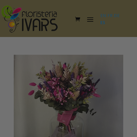
EN
FR
DE
ES