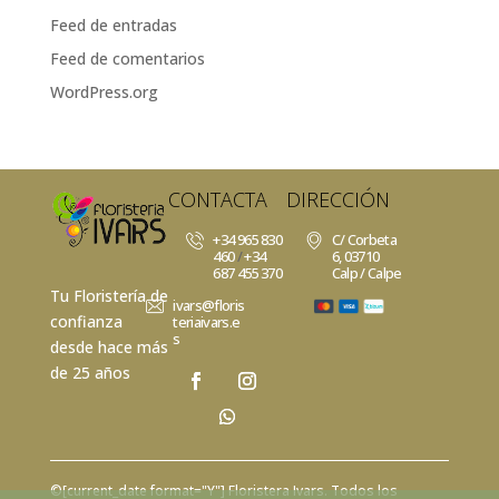
Feed de entradas
Feed de comentarios
WordPress.org
CONTACTA
DIRECCIÓN
+34 965 830
C/ Corbeta
460
/
+34
6, 03710
687 455 370
Calp / Calpe
Tu Floristería de
ivars@floris
confianza
teriaivars.e
s
desde hace más
de 25 años
©[current_date format="Y"]
Floristera Ivars
. Todos los