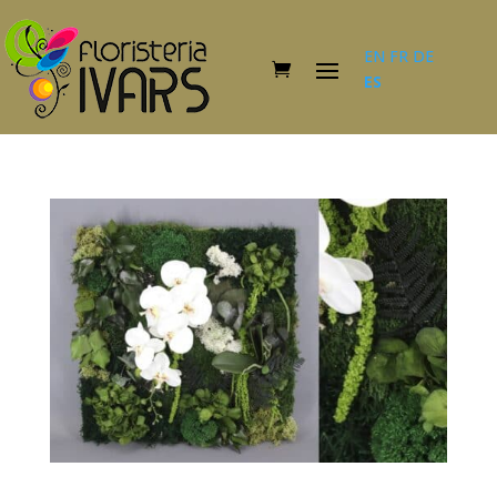
EN
FR
DE
ES